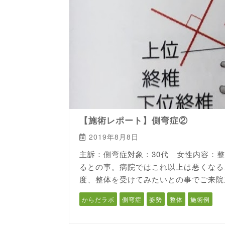
【施術レポート】側弯症②
2019年8月8日
主訴：側弯症対象：30代 女性内容：
るとの事。病院ではこれ以上は悪くなる
度、整体を受けてみたいとの事でご来院頂
からだラボ
側弯症
姿勢
整体
施術例