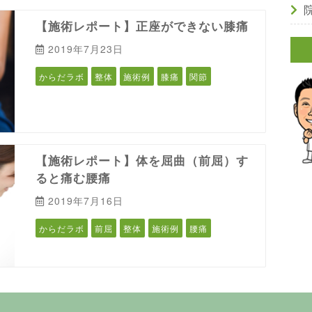
【施術レポート】正座ができない膝痛
2019年7月23日
からだラボ
整体
施術例
膝痛
関節
【施術レポート】体を屈曲（前屈）す
ると痛む腰痛
2019年7月16日
からだラボ
前屈
整体
施術例
腰痛