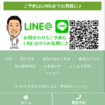
ご予約はLINE@でお気軽に♪
TOP
院内見学
施術の流れと料金
酸素カプセル
足の健康相談
お客様の声
よくある質問
アクセス
© 2019
天草市大浜町にある「整体院からだラボ」
ホーム
電話予約