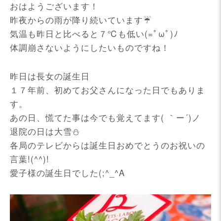
おはようございます！
昨夜からの雨が降り続いています☔
気温も昨日と比べると７℃も低い(=ﾟωﾟ)ﾉ
体調崩さないようにしたいものですね！
昨日は長女の誕生日
１７年前、初めてお父さんになった日でもありま
す。
あの日、慌てた事は今でも覚えてます( ｀ー´)ノ
退院の日は大雪⛄
各局のテレビからは誕生日おめでとうのお祝いの
言葉!(^^)!
愛子様の誕生日でした(;^_^A