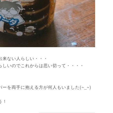
出来ない人らしい・・・
らしいのでこれからは思い切って・・・・
ーを両手に抱える方が何人もいました(~_~)
う！