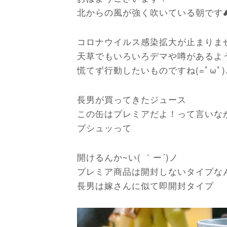
北からの風が強く吹いている朝です
コロナウイルス感染拡大が止まりません
天草でもいろいろデマや噂があるよ
慌てず行動したいものですね(=ﾟωﾟ)
長男が買ってきたジュース
この缶はプレミアだよ！って言いな
プシュッって
開けるんか~い( ｀ー´)ノ
プレミア商品は開封しないタイプな
長男は嫁さんに似て即開封タイプ