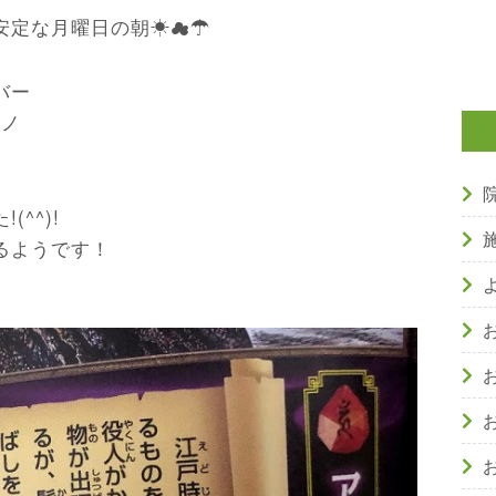
安定な月曜日の朝☀☁☂
バー
)ノ
^^)!
るようです！