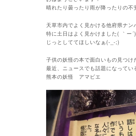
晴れたり曇ったり雨が降ったりの不
天草市内でよく見かける他府県ナン
特に土日はよく見かけました( ｀ー´
じっとしててほしいなぁ(-_-;)
子供の妖怪の本で面白いもの見つけた!(
最近、ニュースでも話題になってい
熊本の妖怪 アマビエ