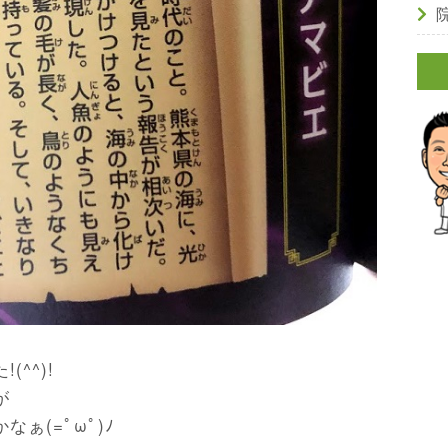
^^)!
が
ぁ(=ﾟωﾟ)ﾉ