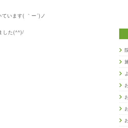
ています( ｀ー´)ノ
た(^^)/
。