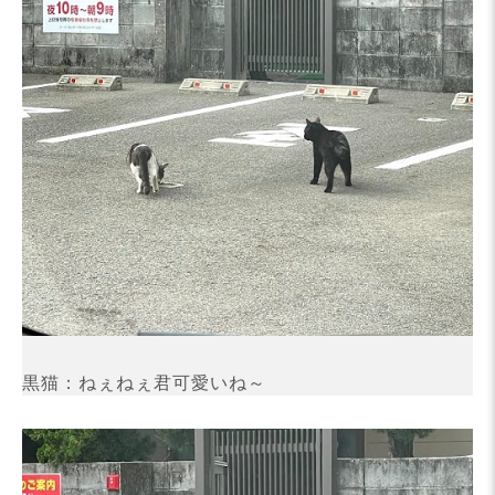
黒猫：ねぇねぇ君可愛いね～