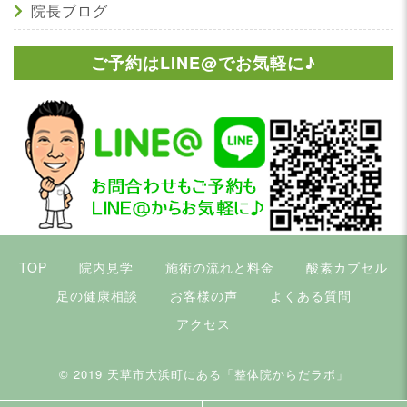
院長ブログ
ご予約はLINE@でお気軽に♪
TOP
院内見学
施術の流れと料金
酸素カプセル
足の健康相談
お客様の声
よくある質問
アクセス
© 2019
天草市大浜町にある「整体院からだラボ」