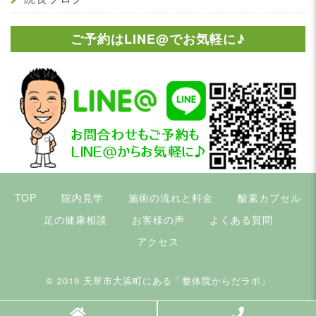
ご予約はLINE@でお気軽に♪
TOP
院内見学
施術の流れと料金
酸素カプセル
足の健康相談
お客様の声
よくある質問
アクセス
© 2019
天草市大浜町にある「整体院からだラボ」