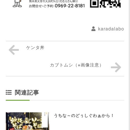
karadalabo
ケンタ丼
カブトムシ（※画像注意）
関連記事
うちな～のどぅしぐわぁから！