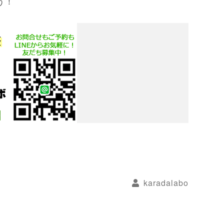
う！
karadalabo