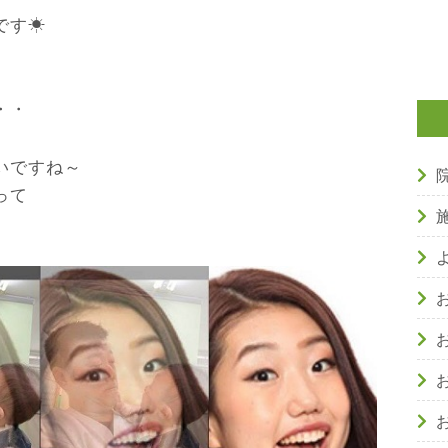
です☀
・・
いですね～
って