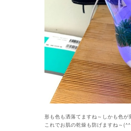
形も色も洒落てますね～しかも色が変わり
これでお肌の乾燥も防げますね～(^^