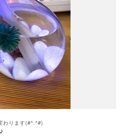
ます(#^.^#)
♪