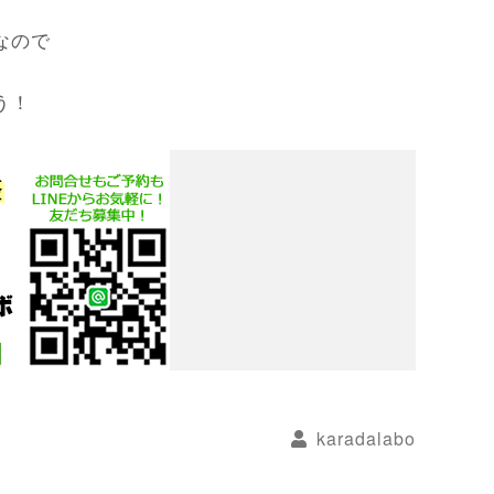
なので
う！
karadalabo