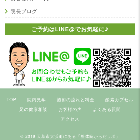
院長ブログ
ご予約はLINE@でお気軽に♪
TOP
院内見学
施術の流れと料金
酸素カプセル
足の健康相談
お客様の声
よくある質問
アクセス
© 2019
天草市大浜町にある「整体院からだラボ」