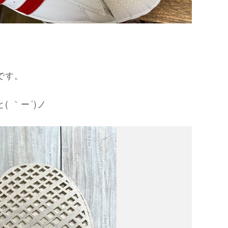
です。
 ｀ー´)ノ