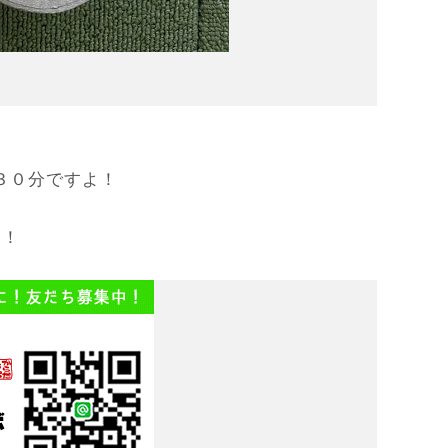
/３０分ですよ！
う！