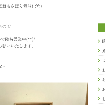
もさぼり気味( ;∀;)
もので
臨時営業中(^^)/
お願いいたします。
な～