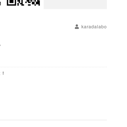
karadalabo
ら
と！