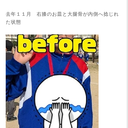
去年１１月 右膝のお皿と大腿骨が内側へ捻じれ
た状態