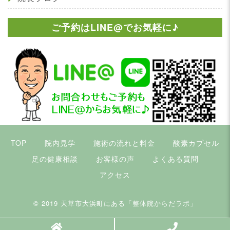
ご予約はLINE@でお気軽に♪
TOP
院内見学
施術の流れと料金
酸素カプセル
足の健康相談
お客様の声
よくある質問
アクセス
© 2019
天草市大浜町にある「整体院からだラボ」