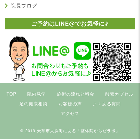
院長ブログ
ご予約はLINE@でお気軽に♪
TOP
院内見学
施術の流れと料金
酸素カプセル
足の健康相談
お客様の声
よくある質問
アクセス
© 2019
天草市大浜町にある「整体院からだラボ」