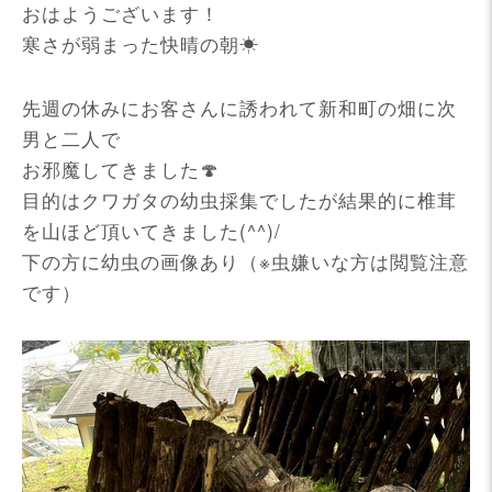
おはようございます！
寒さが弱まった快晴の朝☀
先週の休みにお客さんに誘われて新和町の畑に次
男と二人で
お邪魔してきました🍄
目的はクワガタの幼虫採集でしたが結果的に椎茸
を山ほど頂いてきました(^^)/
下の方に幼虫の画像あり（※虫嫌いな方は閲覧注意
です）