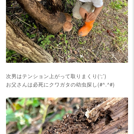
次男はテンション上がって取りまくり(‘;’)
お父さんは必死にクワガタの幼虫探し(#^.^#)