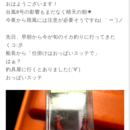
おはようございます！
台風8号の影響もまだなく晴天の朝☀
今夜から雨風には注意が必要そうですね( ｀ー´)ノ
先日、早朝から今が旬のイカ釣りに行ってきた
くコ:彡
船長から「仕掛けはおっぱいスッテで」
はぁ？
釣具屋に行くとありました(;’∀’)
おっぱいスッテ