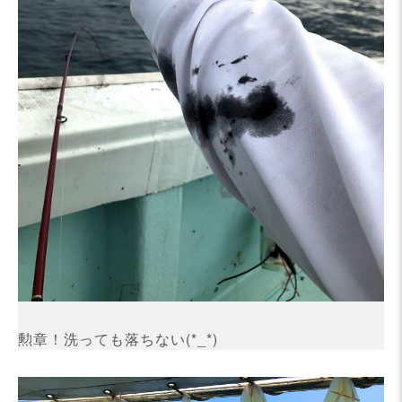
勲章！洗っても落ちない(*_*)